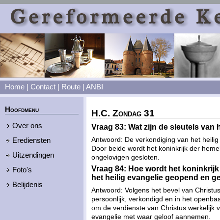
Home
|
Contact
|
Route
|
ANBI
Hoofdmenu
H.C. Zondag 31
Over ons
Vraag 83: Wat zijn de sleutels van
Antwoord: De verkondiging van het heilig 
Erediensten
Door beide wordt het koninkrijk der hem
Uitzendingen
ongelovigen gesloten.
Vraag 84: Hoe wordt het koninkrij
Foto's
het heilig evangelie geopend en g
Belijdenis
Antwoord: Volgens het bevel van Christus
persoonlijk, verkondigd en in het openba
om de verdienste van Christus werkelijk v
evangelie met waar geloof aannemen.