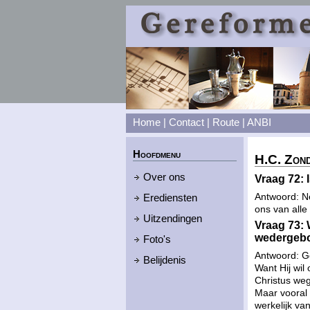
Home
|
Contact
|
Route
|
ANBI
Hoofdmenu
H.C. Zon
Over ons
Vraag 72: 
Antwoord: Ne
Erediensten
ons van alle
Uitzendingen
Vraag 73:
wedergebo
Foto's
Antwoord: Go
Belijdenis
Want Hij wil
Christus we
Maar vooral 
werkelijk va