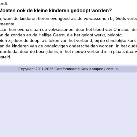
rdt.
 Moeten ook de kleine kinderen gedoopt worden?
a, want de kinderen horen evengoed als de volwassenen bij Gods verb
gemeente.
aan hen evenals aan de volwassenen, door het bloed van Christus, de
an de zonden en de Heilige Geest, die het geloof werkt, beloofd.
n zij door de doop, als teken van het verbond, bij de christelijke kerk
 van de kinderen van de ongelovigen onderscheiden worden. In het oud
urde dat door de besnijdenis; in het nieuwe verbond is in plaats daar
steld.
Copyright 2011-2026 Gereformeerde Kerk Kampen (Ichthus)