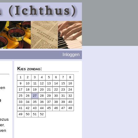
Inloggen
Kies zondag:
1
2
3
4
5
6
7
8
9
10
11
12
13
14
15
16
gen
17
18
19
20
21
22
23
24
25
26
27
28
29
30
31
32
e
33
34
35
36
37
38
39
40
41
42
43
44
45
46
47
48
49
50
51
52
Jezus
er.
even