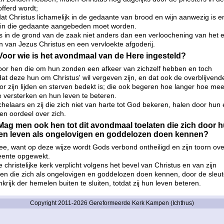
fferd wordt;
at Christus lichamelijk in de gedaante van brood en wijn aanwezig is e
in die gedaante aangebeden moet worden.
s in de grond van de zaak niet anders dan een verloochening van het 
den van Jezus Christus en een vervloekte afgoderij.
Voor wie is het avondmaal van de Here ingesteld?
oor hen die om hun zonden een afkeer van zichzelf hebben en toch
at deze hun om Christus' wil vergeven zijn, en dat ook de overblijvend
r zijn lijden en sterven bedekt is; die ook begeren hoe langer hoe mee
e versterken en hun leven te beteren.
helaars en zij die zich niet van harte tot God bekeren, halen door hun 
en oordeel over zich.
Mag men ook hen tot dit avondmaal toelaten die zich door 
s en leven als ongelovigen en goddelozen doen kennen?
e, want op deze wijze wordt Gods verbond ontheiligd en zijn toorn ove
ente opgewekt.
 christelijke kerk verplicht volgens het bevel van Christus en van zijn
len die zich als ongelovigen en goddelozen doen kennen, door de sleut
krijk der hemelen buiten te sluiten, totdat zij hun leven beteren.
Copyright 2011-2026 Gereformeerde Kerk Kampen (Ichthus)