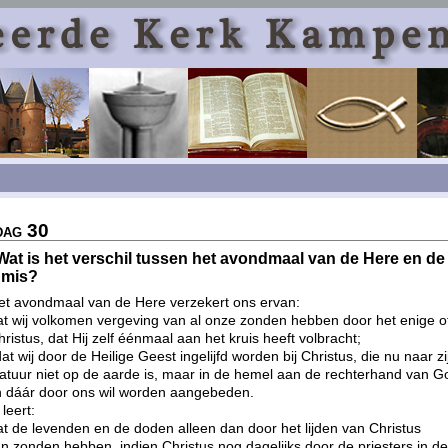
dag 30
Wat is het verschil tussen het avondmaal van de Here en de
 mis?
et avondmaal van de Here verzekert ons ervan:
at wij volkomen vergeving van al onze zonden hebben door het enige o
ristus, dat Hij zelf éénmaal aan het kruis heeft volbracht;
t wij door de Heilige Geest ingelijfd worden bij Christus, die nu naar zi
atuur niet op de aarde is, maar in de hemel aan de rechterhand van G
en dáár door ons wil worden aangebeden.
leert:
at de levenden en de doden alleen dan door het lijden van Christus
n zonden hebben, indien Christus nog dagelijks door de priesters in d