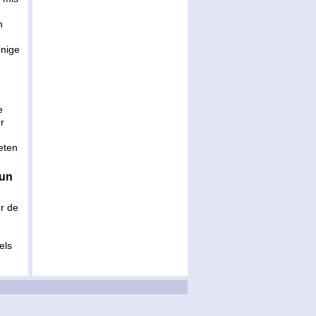
n
enige
e
r
eten
hun
r de
els