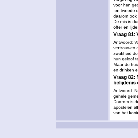
voor hen geo
ten tweede d
daarom ook 
De mis is du
offer en lij
Vraag 81: 
Antwoord: V
vertrouwen d
zwakheid doo
hun geloof t
Maar de huic
en drinken e
Vraag 82: 
belijdeni
Antwoord: Ne
gehele geme
Daarom is de
apostelen al
van het konin