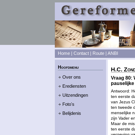
Home
|
Contact
|
Route
|
ANBI
Hoofdmenu
H.C. Zon
Over ons
Vraag 80: 
pauselijke
Erediensten
Antwoord: H
Uitzendingen
ten eerste d
van Jezus Ch
Foto's
ten tweede da
menselijke n
Belijdenis
zijn Vader 
Maar de mis 
ten eerste d
vergeving va