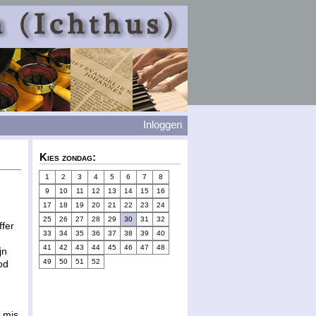
Inloggen
Kies zondag:
1
2
3
4
5
6
7
8
9
10
11
12
13
14
15
16
17
18
19
20
21
22
23
24
25
26
27
28
29
30
31
32
ffer
33
34
35
36
37
38
39
40
41
42
43
44
45
46
47
48
jn
49
50
51
52
od
e mis