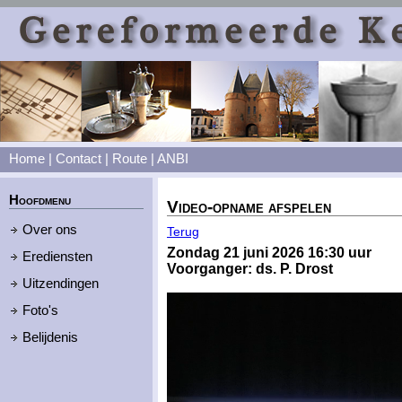
Home
|
Contact
|
Route
|
ANBI
Hoofdmenu
Video-opname afspelen
Over ons
Terug
Zondag 21 juni 2026 16:30 uur
Erediensten
Voorganger: ds. P. Drost
Uitzendingen
Foto's
Belijdenis