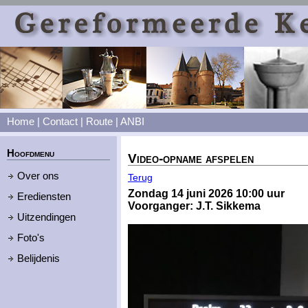
Home
|
Contact
|
Route
|
ANBI
Hoofdmenu
Video-opname afspelen
Over ons
Terug
Zondag 14 juni 2026 10:00 uur
Erediensten
Voorganger: J.T. Sikkema
Uitzendingen
Foto's
Belijdenis