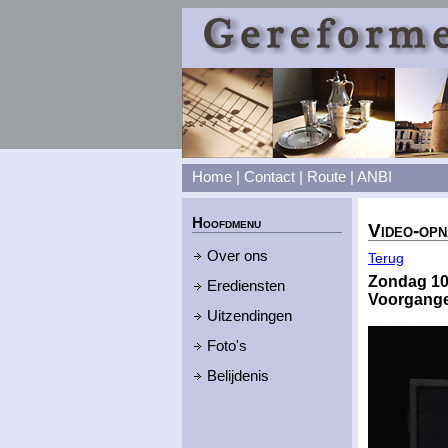
Home
|
Contact
|
Route
|
ANBI
Hoofdmenu
Video-opn
Over ons
Terug
Zondag 10
Erediensten
Voorganger
Uitzendingen
Foto's
Belijdenis